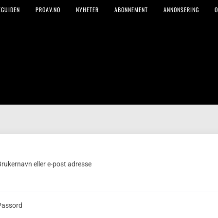
EGUIDEN
PROAV.NO
NYHETER
ABONNEMENT
ANNONSERING
O
Brukernavn eller e-post adresse
Passord