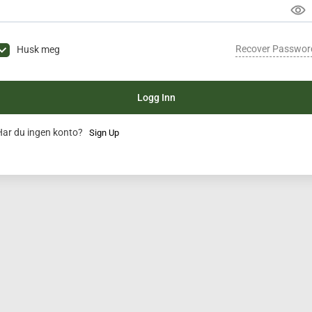
Recover Passwor
Husk meg
Logg Inn
Har du ingen konto?
Sign Up