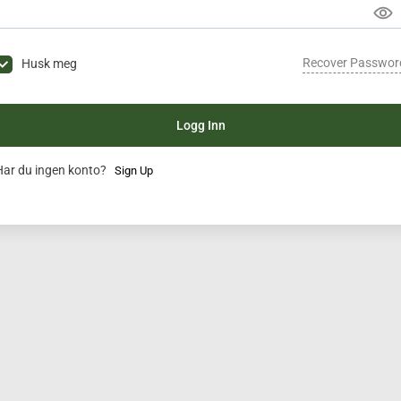
Recover Passwor
Husk meg
Logg Inn
Har du ingen konto?
Sign Up