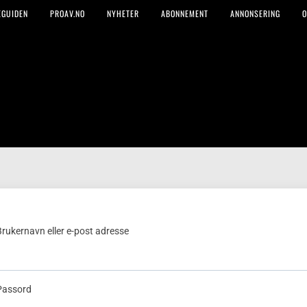
EGUIDEN
PROAV.NO
NYHETER
ABONNEMENT
ANNONSERING
O
Brukernavn eller e-post adresse
Passord