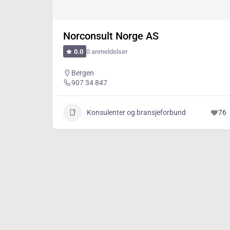
Norconsult Norge AS
0 anmeldelser
0.0
Bergen
907 34 847
Konsulenter og bransjeforbund
76