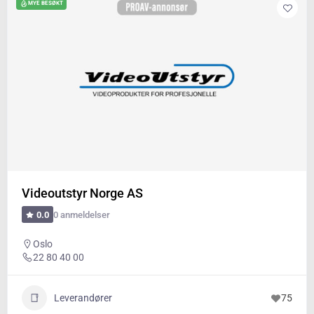
MYE BESØKT
Videoutstyr Norge AS
0 anmeldelser
0.0
Oslo
22 80 40 00
Leverandører
75