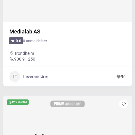
Medialab AS
0 anmeldelser
0.0
Trondheim
900 91 250
Leverandører
96
MYE BESØKT