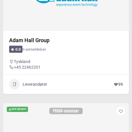
Adam Hall Group
0 anmeldelser
0.0
Tyskland
+45 22462201
Leverandører
99
MYE BESØKT