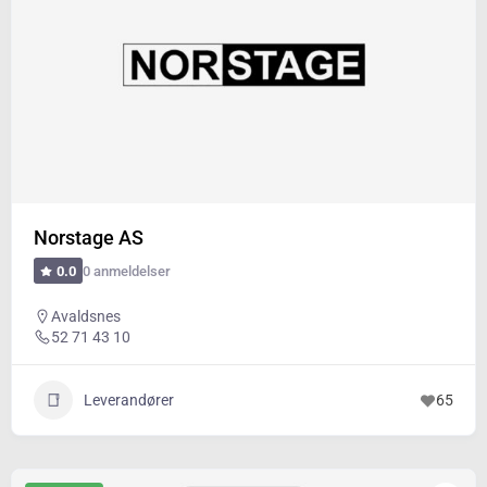
Norstage AS
0 anmeldelser
0.0
Avaldsnes
52 71 43 10
Leverandører
65