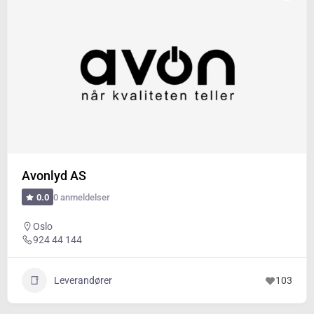
Avonlyd AS
0 anmeldelser
0.0
Oslo
924 44 144
Leverandører
103