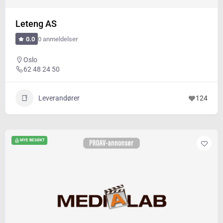
Leteng AS
0 anmeldelser
0.0
Oslo
62 48 24 50
Leverandører
124
MYE BESØKT