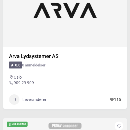
Arva Lydsystemer AS
0 anmeldelser
0.0
Oslo
909 29 909
Leverandører
115
MYE BESØKT