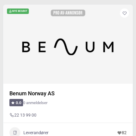
MYE BESØKT
Benum Norway AS
0 anmeldelser
0.0
22 13 99 00
Leverandører
82