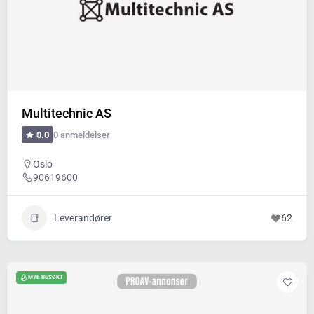
Multitechnic AS
0 anmeldelser
0.0
Oslo
90619600
Leverandører
62
MYE BESØKT