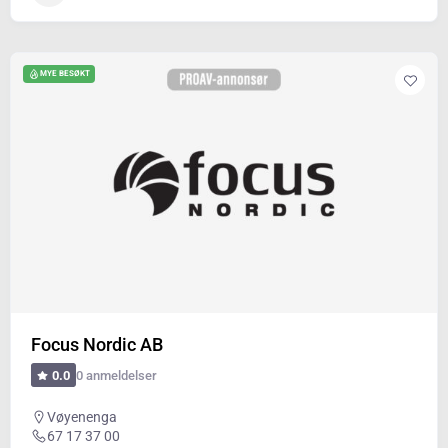
MYE BESØKT
Focus Nordic AB
0 anmeldelser
0.0
Vøyenenga
67 17 37 00