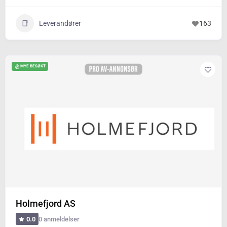
Leverandører
163
MYE BESØKT
Holmefjord AS
0 anmeldelser
0.0