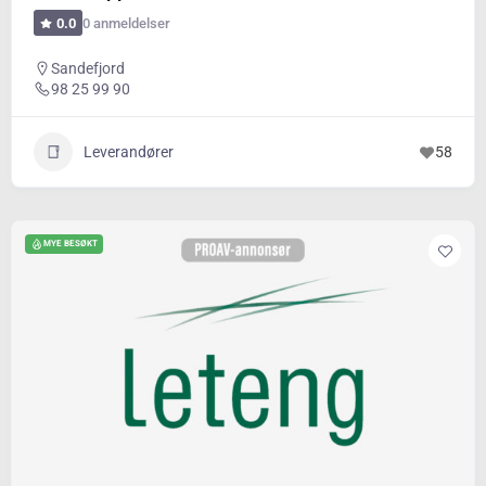
0 anmeldelser
0.0
Sandefjord
98 25 99 90
Leverandører
58
MYE BESØKT