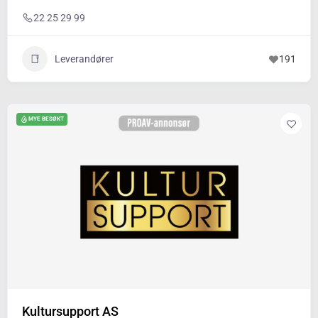
22 25 29 99
Leverandører
191
MYE BESØKT
Kultursupport AS