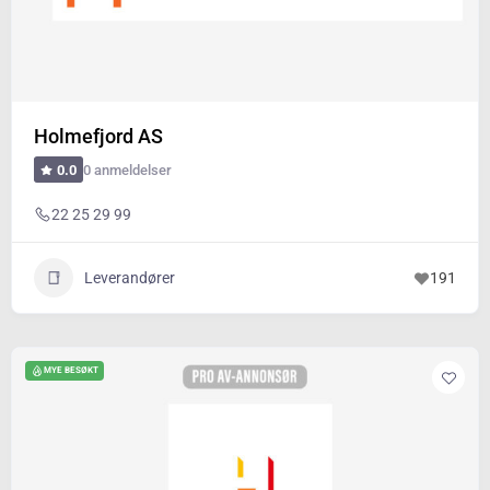
Holmefjord AS
0 anmeldelser
0.0
22 25 29 99
Leverandører
191
MYE BESØKT