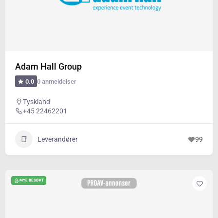
Adam Hall Group
0 anmeldelser
0.0
Tyskland
+45 22462201
Leverandører
99
MYE BESØKT