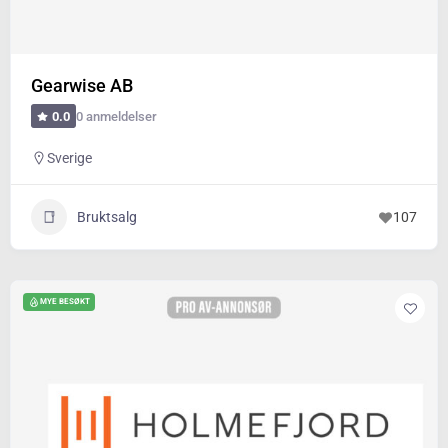
Gearwise AB
0 anmeldelser
0.0
Sverige
Bruktsalg
107
MYE BESØKT