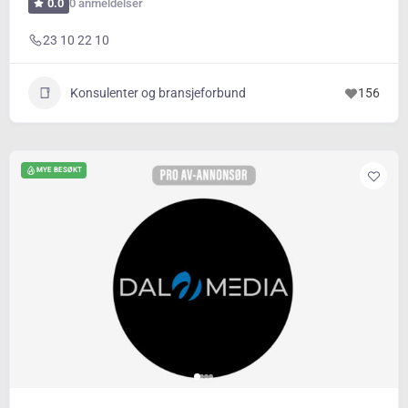
0 anmeldelser
0.0
23 10 22 10
Konsulenter og bransjeforbund
156
MYE BESØKT