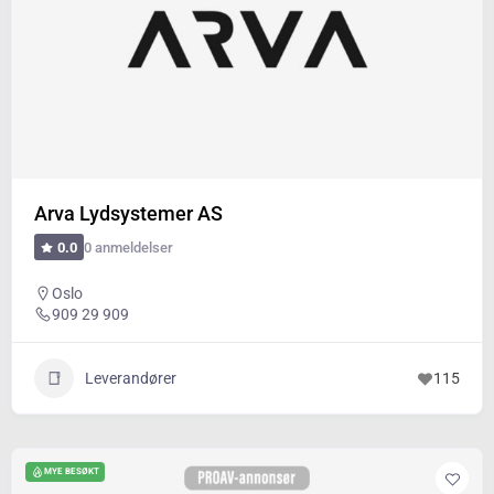
Arva Lydsystemer AS
0 anmeldelser
0.0
Oslo
909 29 909
Leverandører
115
MYE BESØKT