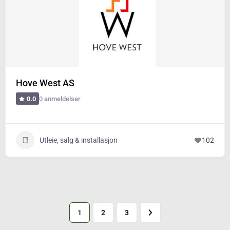
Hove West AS
0 anmeldelser
0.0
Utleie, salg & installasjon
102
1
2
3