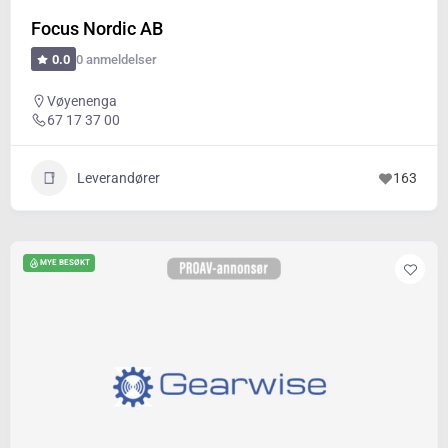
Focus Nordic AB
0 anmeldelser
0.0
Vøyenenga
67 17 37 00
Leverandører
163
MYE BESØKT