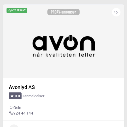
MYE BESØKT
Avonlyd AS
0 anmeldelser
0.0
Oslo
924 44 144