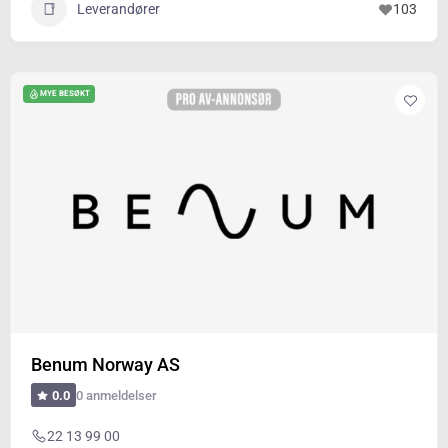
Leverandører
103
MYE BESØKT
Benum Norway AS
0 anmeldelser
0.0
22 13 99 00