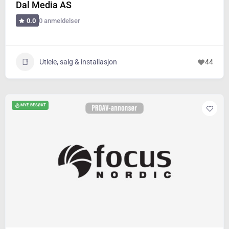
Dal Media AS
0 anmeldelser
0.0
Utleie, salg & installasjon
44
MYE BESØKT