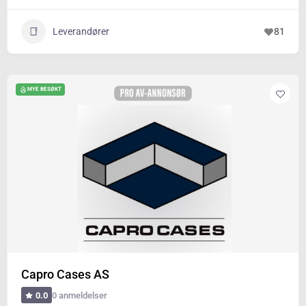
Leverandører
81
MYE BESØKT
Capro Cases AS
0 anmeldelser
0.0